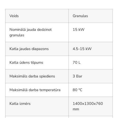
Veids
Granulas
Nominālā jauda dedzinot
15 kW
granulas
Katla jaudas diapazons
4.5-15 kW
Katla ūdens tilpums
70 L
Maksimāls darba spiediens
3 Bar
Maksimālā darba temperatūra
80 °C
Katla izmērs
1400x1300x760
mm