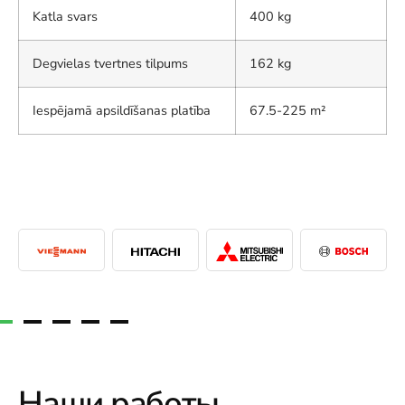
Katla svars
400 kg
Degvielas tvertnes tilpums
162 kg
Iespējamā apsildīšanas platība
67.5-225 m²
Наши работы