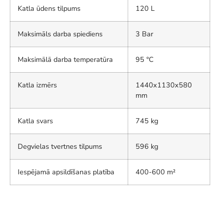
Katla ūdens tilpums
120 L
Maksimāls darba spiediens
3 Bar
Maksimālā darba temperatūra
95 °C
Katla izmērs
1440x1130x580
mm
Katla svars
745 kg
Degvielas tvertnes tilpums
596 kg
Iespējamā apsildīšanas platība
400-600 m²