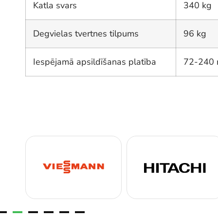
Katla svars
340 kg
Degvielas tvertnes tilpums
96 kg
Iespējamā apsildīšanas platība
72-240 