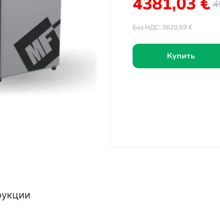
4381,03
€
4
Без НДС:
3620,69
€
Купить
рукции