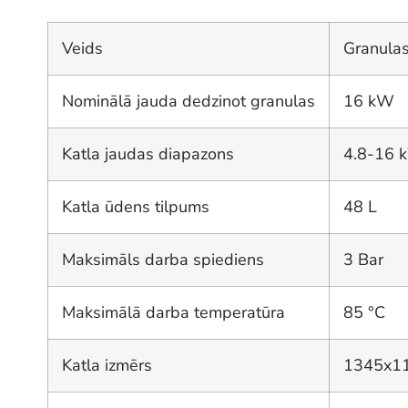
Veids
Granula
Nominālā jauda dedzinot granulas
16 kW
Katla jaudas diapazons
4.8-16 
Katla ūdens tilpums
48 L
Maksimāls darba spiediens
3 Bar
Maksimālā darba temperatūra
85 °C
Katla izmērs
1345x1