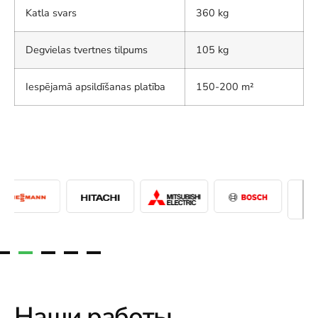
Katla svars
360 kg
Degvielas tvertnes tilpums
105 kg
Iespējamā apsildīšanas platība
150-200 m²
Наши работы