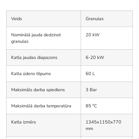
Veids
Granulas
Nominālā jauda dedzinot
20 kW
granulas
Katla jaudas diapazons
6-20 kW
Katla ūdens tilpums
60 L
Maksimāls darba spiediens
3 Bar
Maksimālā darba temperatūra
85 °C
Katla izmērs
1345x1150x770
mm