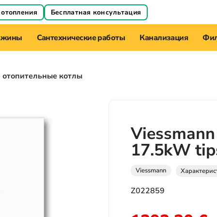
 отопления
Бесплатная консультация
ажины
Сантехнические работы
Канализация
Фил
е отопительные котлы
Viessmann 
17.5kW ti
Viessmann
Характерис
Z022859