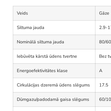
Veids
Gāze
Siltuma jauda
2.9-1
Nominālā siltuma jauda
80/60
Iebūvēta kārstā ūdens tvertne
Bez t
Energoefektivitātes klase
A
Cirkulācijas dzeremā ūdens slēgums
17.5
Dūmgazu/padodamā gaisa slēgums
60/1