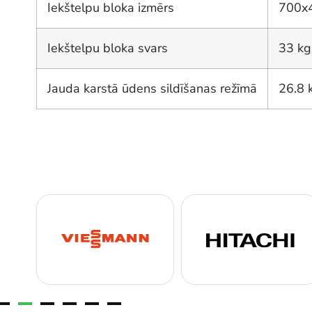
Iekštelpu bloka izmērs
700x
Iekštelpu bloka svars
33 kg
Jauda karstā ūdens sildīšanas režīmā
26.8