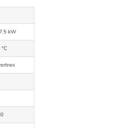
7.5 kW
 °C
vertnes
00