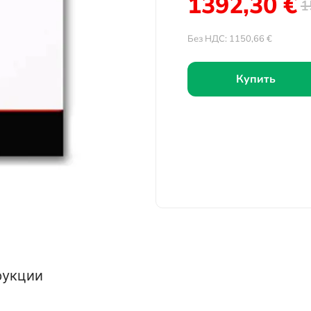
1392,30
€
1
Без НДС:
1150,66
€
Купить
рукции