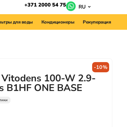
+371 2000 54 75
RU
ьтры для воды
Кондиционеры
Рекуперация
-10%
Vitodens 100-W 2.9-
ps B1HF ONE BASE
тики