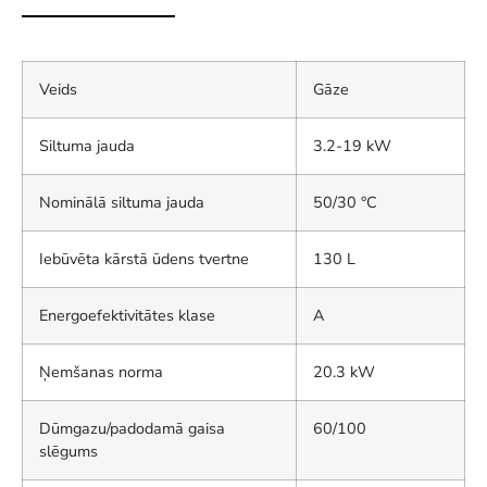
Veids
Gāze
Siltuma jauda
3.2-19 kW
Nominālā siltuma jauda
50/30 °C
Iebūvēta kārstā ūdens tvertne
130 L
Energoefektivitātes klase
A
Ņemšanas norma
20.3 kW
Dūmgazu/padodamā gaisa
60/100
slēgums