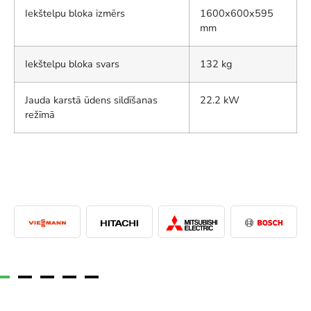
Iekštelpu bloka izmērs
1600x600x595
mm
Iekštelpu bloka svars
132 kg
Jauda karstā ūdens sildīšanas
22.2 kW
režīmā